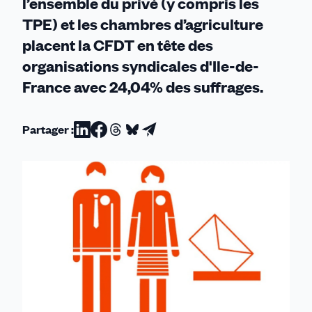
l’ensemble du privé (y compris les
TPE) et les chambres d’agriculture
placent la CFDT en tête des
organisations syndicales d'Ile-de-
France avec 24,04% des suffrages.
Partager :
Partager
Partager
Partager
Partager
Partager
sur
sur
sur
sur
par
Linkedin
Facebook
Threads
Bluesky
email