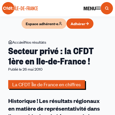
Panneau de gestion des cookies
MENU
ÎLE-DE-FRANCE
Espace adhérent·e
Adhérer
Vous
Accueil
Nos résultats
Secteur
Secteur privé : la CFDT
êtes
privé
ici
:
1ère en Ile-de-France !
la
Publié le 26 mai 2010
CFDT
1ère
en
La CFDT Île de France en chiffres
Ile-
de-
Historique ! Les résultats régionaux
France
!
en matière de représentativité dans