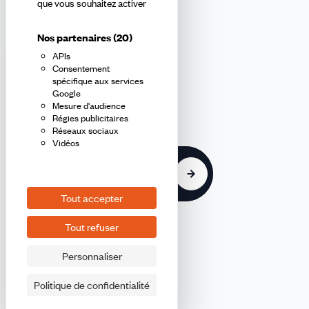
que vous souhaitez activer
de-France
Nos partenaires
(20)
APIs
En m'inscrivant à la newsletter, j'affirme avoir pris connaissance de
Consentement
la
politique de confidentialité de la CFDT
.
spécifique aux services
Google
Mesure d'audience
E-
Régies publicitaires
mail
Réseaux sociaux
Vidéos
S'inscrire
Tout accepter
Tout refuser
Personnaliser
©2026 CFDT
Plan du site
Politique de confidentialité
Mentions légales CFDT Île-de-France
Politique de confidentialité CFDT Île-de-France