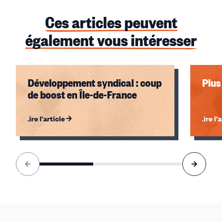
Ces articles peuvent
également vous intéresser
Développement syndical : coup
Plus
de boost en Île-de-France
Lire l'article
Lire l'
Élément
1
sur
3