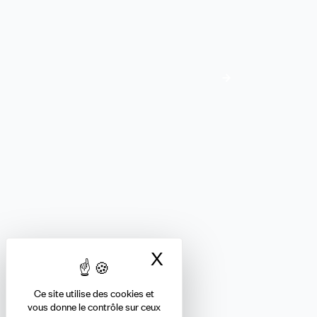
Formez-vous avec l’IREFE
L'offre de formation
ÎLE-DE-FRANCE
Nous suivre
X
Masquer le bandea
Ce site utilise des cookies et
S’abonner à la Newsletter Île-
vous donne le contrôle sur ceux