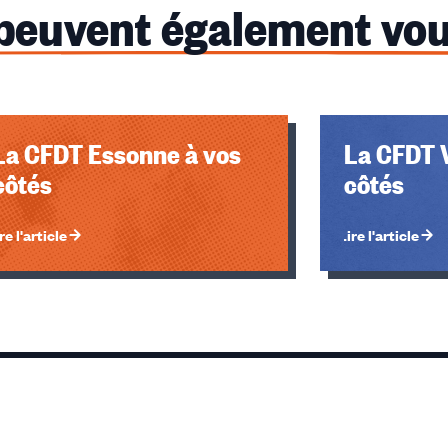
 peuvent également vou
La CFDT Essonne à vos
La CFDT V
côtés
côtés
re l'article
Lire l'article