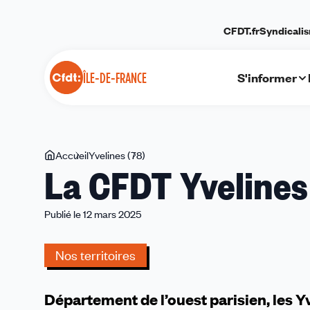
Panneau de gestion des cookies
CFDT.fr
Syndicali
S'informer
ÎLE-DE-FRANCE
Vous
Accueil
Yvelines (78)
La
La CFDT Yvelines
êtes
CFDT
ici
Yvelines
à
Publié le 12 mars 2025
vos
côtés
Nos territoires
Département de l’ouest parisien, les Yve