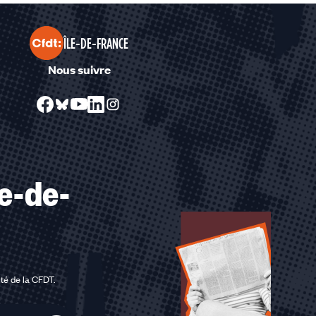
ÎLE-DE-FRANCE
Nous suivre
le-de-
ité de la CFDT
.