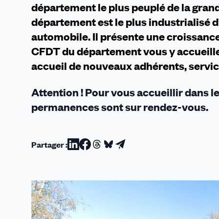
département le plus peuplé de la gran
département est le plus industrialisé 
automobile. Il présente une croissanc
CFDT du département vous y accueill
accueil de nouveaux adhérents, servic
Attention !
Pour vous accueillir dans le
permanences sont sur rendez-vous.
Partager :
Partager
Partager
Partager
Partager
Partager
sur
sur
sur
sur
par
Linkedin
Facebook
Threads
Bluesky
email