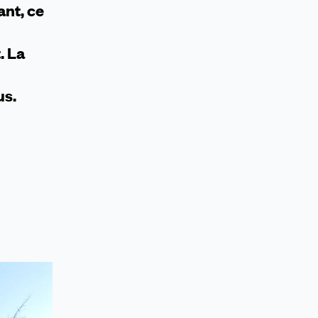
ant, ce
. La
us.