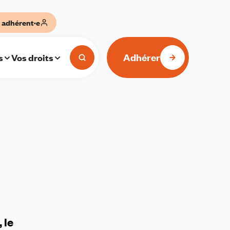
 adhérent·e
Adhérer
s
Vos droits
 le