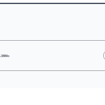
01, avenue des Bouleaux - 78190 Trappes
17h00
0 Les Mureaux
.38Mo
01, avenue des Bouleaux - 78190 Trappes
es.cfdt.fr