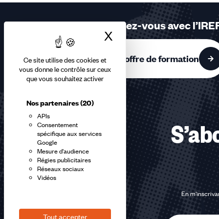
3,
4
Formez-vous avec l’IRE
sur
X
Masquer le bandea
4
accessibles
L'offre de formation
Ce site utilise des cookies et
vous donne le contrôle sur ceux
que vous souhaitez activer
Nos partenaires
(20)
APIs
Consentement
S’abo
spécifique aux services
Google
Mesure d'audience
Régies publicitaires
Réseaux sociaux
Vidéos
En m'inscrivan
Tout accepter