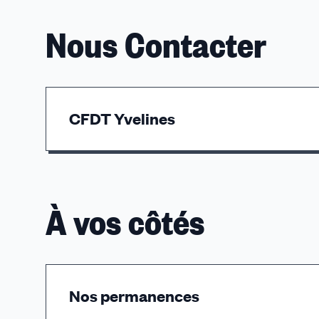
Nous Contacter
CFDT Yvelines
ZA Buisson de la Couldre - 301 Avenue des Bo
Tél. 01 30 51 04 05 - Courriel : cfdt78@idf.cfdt.f
À vos côtés
Nos permanences