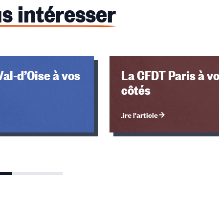
s intéresser
al-d’Oise à vos
La CFDT Paris à v
côtés
Lire l'article