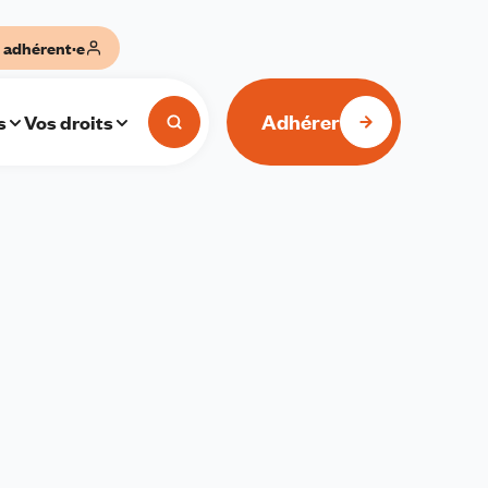
 adhérent·e
Adhérer
s
Vos droits