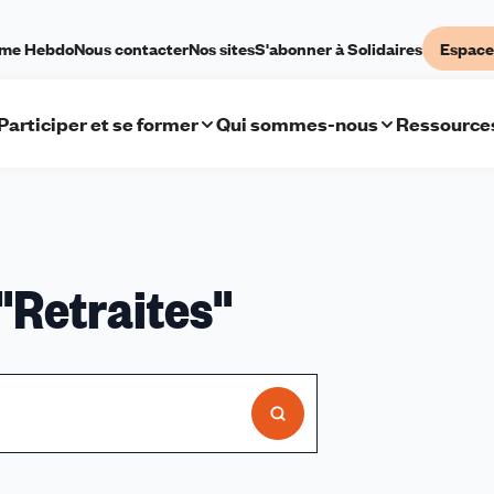
sme Hebdo
Nous contacter
Nos sites
S'abonner à Solidaires
Espace
Participer et se former
Qui sommes-nous
Ressource
sultats
"
Retraites
"
cherche