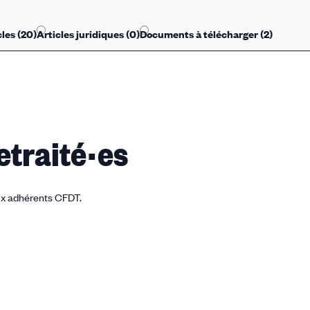
les (
20
)
Articles juridiques (
0
)
Documents à télécharger (
2
)
traité·es
ux adhérents CFDT.