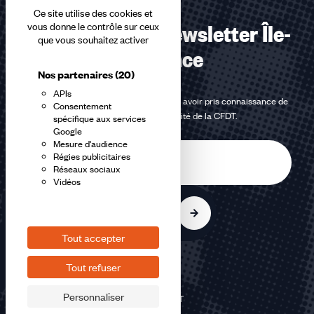
Ce site utilise des cookies et
S’abonner à la Newsletter Île-
vous donne le contrôle sur ceux
que vous souhaitez activer
de-France
Nos partenaires
(20)
APIs
En m'inscrivant à la newsletter, j'affirme avoir pris connaissance de
Consentement
la
politique de confidentialité de la CFDT
.
spécifique aux services
Google
Mesure d'audience
E-
Régies publicitaires
mail
Réseaux sociaux
Vidéos
S'inscrire
Tout accepter
Tout refuser
Personnaliser
©2026 CFDT
Plan du site