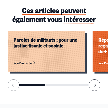
Ces articles peuvent
également vous intéresser
Paroles de militants : pour une
Répo
justice fiscale et sociale
rega
de-F
Lire l'article
Lire l'
Élément
1
sur