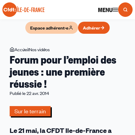
Panneau de gestion des cookies
MENU
ÎLE-DE-FRANCE
Espace adhérent·e
Adhérer
Vous
Accueil
Nos vidéos
Forum
Forum pour l’emploi des
êtes
pour
ici
l’emploi
jeunes : une première
des
réussie !
jeunes
:
Publié le 22 avr. 2014
une
première
Sur le terrain
réussie
!
Le 21 mai, la CFDT Ile-de-France a