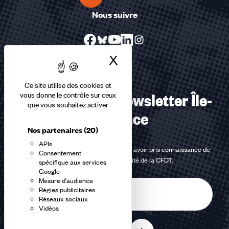
Nous suivre
X
Masquer le bandea
Ce site utilise des cookies et
S’abonner à la Newsletter Île-
vous donne le contrôle sur ceux
que vous souhaitez activer
de-France
Nos partenaires
(20)
APIs
En m'inscrivant à la newsletter, j'affirme avoir pris connaissance de
Consentement
la
politique de confidentialité de la CFDT
.
spécifique aux services
Google
Mesure d'audience
E-
Régies publicitaires
mail
Réseaux sociaux
Vidéos