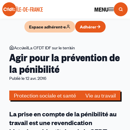
Panneau de gestion des cookies
MENU
ÎLE-DE-FRANCE
Espace adhérent·e
Adhérer
Vous
Accueil
La CFDT IDF sur le terrain
Agir
Agir pour la prévention de
êtes
pour
ici
la
la pénibilité
prévention
Publié le 12 avr. 2016
de
la
pénibilité
Protection sociale et santé
Vie au travail
La prise en compte de la pénibilité au
travail est une revendication