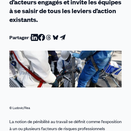
d’acteurs engagés et invite les équipes
à se saisir de tous les leviers d’action
existants.
Partager :
Partager
Partager
Partager
Partager
Partager
sur
sur
sur
sur
par
Linkedin
Facebook
Threads
Bluesky
email
© Ludovic/Rea
La notion de pénibilité au travail se définit comme l’exposition
à un ou plusieurs facteurs de risques professionnels