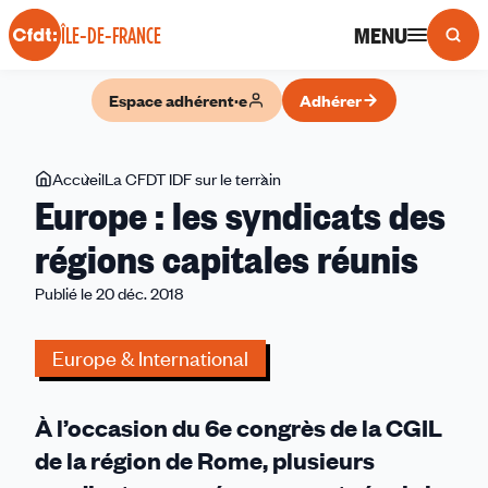
Panneau de gestion des cookies
MENU
ÎLE-DE-FRANCE
Espace adhérent·e
Adhérer
Vous
Accueil
La CFDT IDF sur le terrain
Europe
Europe : les syndicats des
êtes
:
ici
les
régions capitales réunis
syndicats
Publié le 20 déc. 2018
des
régions
capitales
Europe & International
réunis
À l’occasion du 6e congrès de la CGIL
de la région de Rome, plusieurs