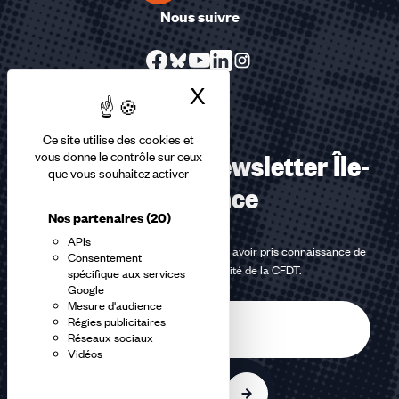
Nous suivre
X
Masquer le bandea
Ce site utilise des cookies et
S’abonner à la Newsletter Île-
vous donne le contrôle sur ceux
que vous souhaitez activer
de-France
Nos partenaires
(20)
APIs
En m'inscrivant à la newsletter, j'affirme avoir pris connaissance de
Consentement
la
politique de confidentialité de la CFDT
.
spécifique aux services
Google
Mesure d'audience
E-
Régies publicitaires
mail
Réseaux sociaux
Vidéos
S'inscrire