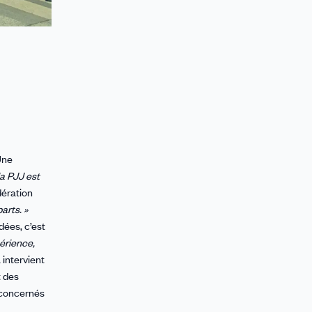
Une
la PJJ est
dération
arts. »
dées, c’est
érience,
 intervient
t des
s concernés