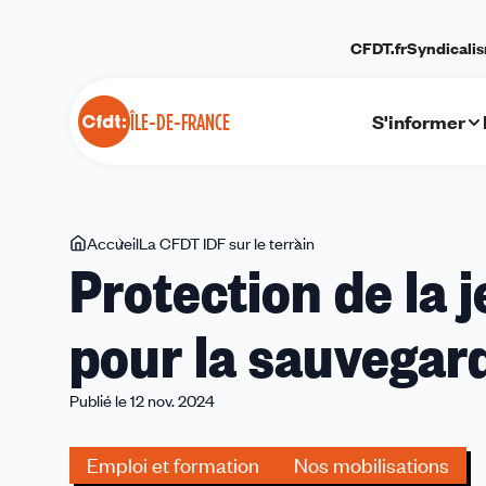
Panneau de gestion des cookies
CFDT.fr
Syndicali
S'informer
ÎLE-DE-FRANCE
Vous
Accueil
La CFDT IDF sur le terrain
Protection
Protection de la 
êtes
de
ici
la
pour la sauvegard
jeunesse
:
mobilisation
Publié le 12 nov. 2024
pour
la
Emploi et formation
Nos mobilisations
sauvegarde