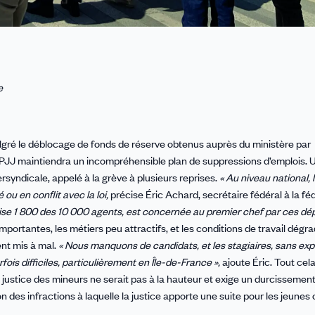
e
gré le déblocage de fonds de réserve obtenus auprès du ministère par
e la PJJ maintiendra un incompréhensible plan de suppressions d’emplois. 
ersyndicale, appelé à la grève à plusieurs reprises.
« Au niveau national, 
u en conflit avec la loi,
précise Éric Achard, secrétaire fédéral à la fé
lise 1 800 des 10 000 agents, est concernée au premier chef par ces dép
ortantes, les métiers peu attractifs, et les conditions de travail dégra
nt mis à mal.
« Nous manquons de candidats, et les stagiaires, sans exp
ois difficiles, particulièrement en Île-de-France »,
ajoute Éric. Tout cela
a justice des mineurs ne serait pas à la hauteur et exige un durcissemen
 des infractions à laquelle la justice apporte une suite pour les jeune