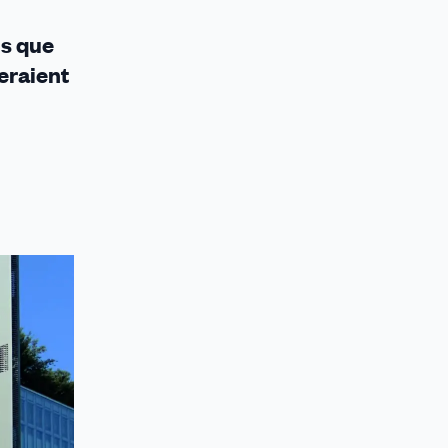
is que
eraient