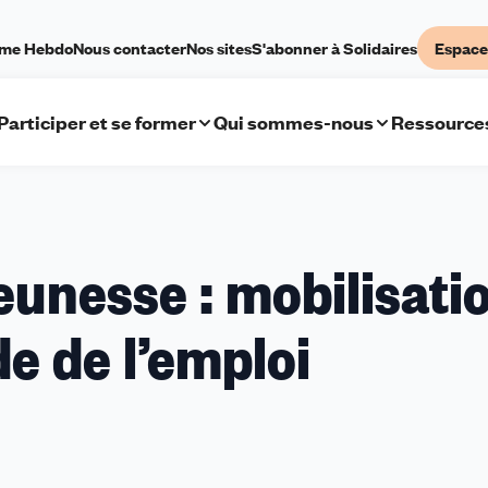
sme Hebdo
Nous contacter
Nos sites
S'abonner à Solidaires
Espace
Participer et se former
Qui sommes-nous
Ressource
jeunesse : mobilisati
e de l’emploi