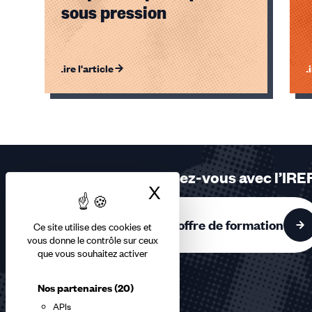
sous pression
Lire l'article
Li
Éléments
1,
2,
3
sur
Formez-vous avec l’IRE
3
X
Masquer le bandea
accessibles
L'offre de formation
Ce site utilise des cookies et
vous donne le contrôle sur ceux
que vous souhaitez activer
Nos partenaires
(20)
APIs