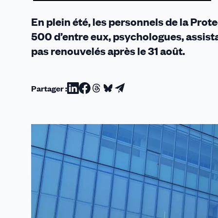
de
l’emploi
En plein été, les personnels de la Prot
500 d’entre eux, psychologues, assist
pas renouvelés après le 31 août.
Partager :
Partager
Partager
Partager
Partager
Partager
sur
sur
sur
sur
par
Linkedin
Facebook
Threads
Bluesky
email