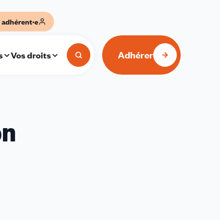
 adhérent·e
Adhérer
s
Vos droits
on