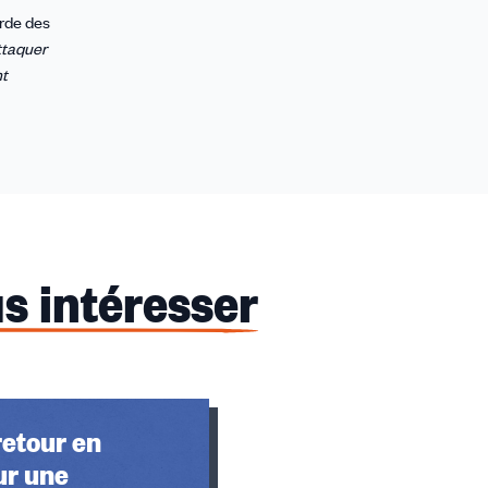
arde des
attaquer
nt
s intéresser
retour en
ur une