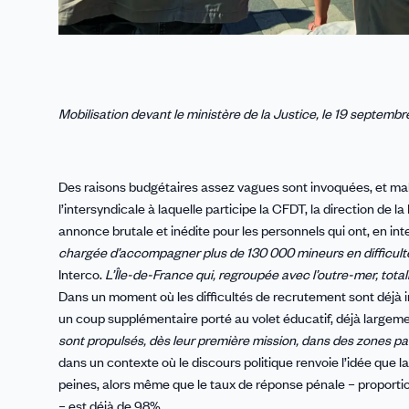
Mobilisation devant le ministère de la Justice, le 19 septembr
Des raisons budgétaires assez vagues sont invoquées, et mal
l’intersyndicale à laquelle participe la CFDT, la direction d
annonce brutale et inédite pour les personnels qui ont, en int
chargée d’accompagner plus de 130 000 mineurs en difficulté o
Interco.
L’Île-de-France qui, regroupée avec l’outre-mer, tota
Dans un moment où les difficultés de recrutement sont déjà imp
un coup supplémentaire porté au volet éducatif, déjà largeme
sont propulsés, dès leur première mission, dans des zones parf
dans un contexte où le discours politique renvoie l’idée que l
peines, alors même que le taux de réponse pénale – proportion
– est déjà de 98%.