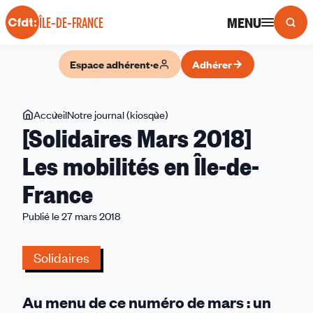
Panneau de gestion des cookies
MENU
ÎLE-DE-FRANCE
Espace adhérent·e
Adhérer
Vous
Accueil
Notre journal (kiosque)
[Solidaires
[Solidaires Mars 2018]
êtes
Mars
ici
2018]
Les mobilités en Île-de-
Les
France
mobilités
en
Publié le 27 mars 2018
Île-
de-
Solidaires
France
Au menu de ce numéro de mars : un