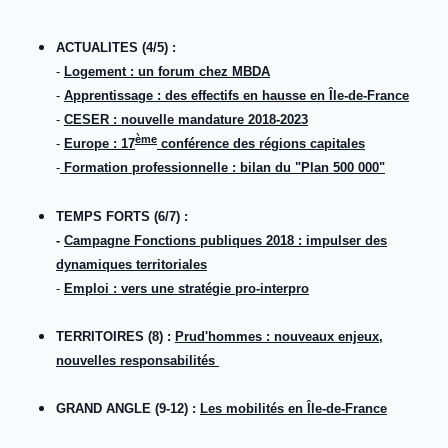
ACTUALITES (4/5) :
-
Logement : un forum chez MBDA
-
Apprentissage : des effectifs en hausse en Île-de-France
-
CESER : nouvelle mandature 2018-2023
ème
-
Europe : 17
conférence des régions capitales
-
Formation professionnelle : bilan du "Plan 500 000"
TEMPS FORTS
(6/7)
:
-
Campagne Fonctions publiques 2018 : impulser des
dynamiques territoriales
-
Emploi : vers une stratégie pro-interpro
TERRITOIRES
(8) :
Prud'hommes : nouveaux enjeux,
nouvelles responsabilités
GRAND ANGLE (9-12) :
Les mobilités en Île-de-France