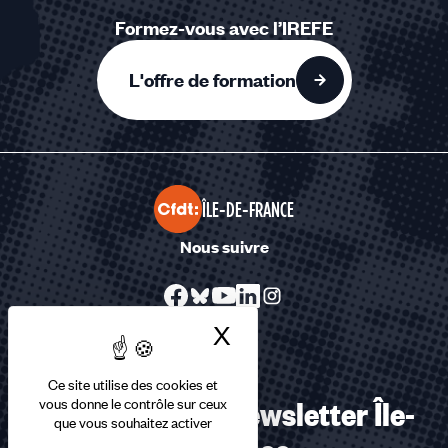
Formez-vous avec l’IREFE
L'offre de formation
ÎLE-DE-FRANCE
Nous suivre
X
Masquer le bandea
Ce site utilise des cookies et
S’abonner à la Newsletter Île-
vous donne le contrôle sur ceux
que vous souhaitez activer