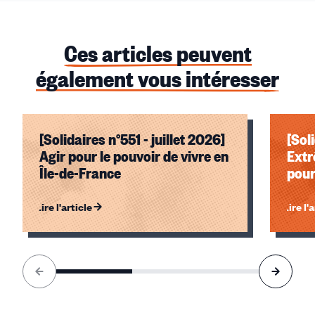
Ces articles peuvent
également vous intéresser
[Solidaires n°551 - juillet 2026]
[Sol
Agir pour le pouvoir de vivre en
Extr
Île-de-France
pour
Lire l'article
Lire l'
Élément
1