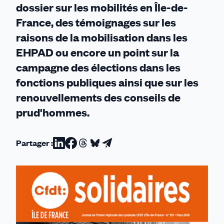
dossier sur les mobilités en Île-de-
France, des témoignages sur les
raisons de la mobilisation dans les
EHPAD ou encore un point sur la
campagne des élections dans les
fonctions publiques ainsi que sur les
renouvellements des conseils de
prud'hommes.
Partager :
Partager
Partager
Partager
Partager
Partager
sur
sur
sur
sur
par
Linkedin
Facebook
Threads
Bluesky
email