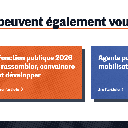
 peuvent également vou
Fonction publique 2026
Agents pu
: rassembler, convaincre
mobilisat
et développer
re l'article
Lire l'article