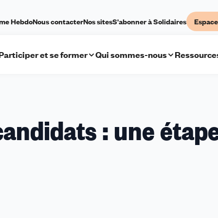
sme Hebdo
Nous contacter
Nos sites
S'abonner à Solidaires
Espace
Participer et se former
Qui sommes-nous
Ressource
candidats : une étap