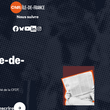
ÎLE-DE-FRANCE
Nous suivre
le-de-
ité de la CFDT
.
nscrire