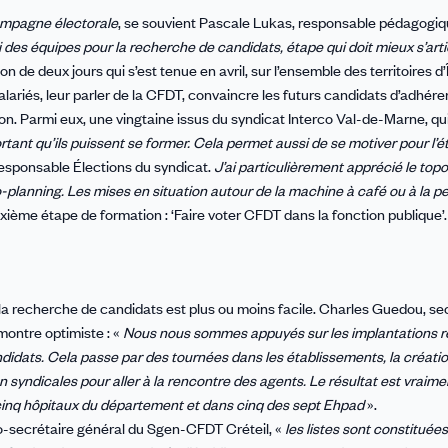
campagne électorale
, se souvient Pascale Lukas, responsable pédagogi
i des équipes pour la recherche de candidats, étape qui doit mieux s’art
de deux jours qui s’est tenue en avril, sur l’ensemble des territoires d’
alariés, leur parler de la CFDT, convaincre les futurs candidats d’adhérer.
ion. Parmi eux, une vingtaine issus du syndicat Interco Val-de-Marne, qu
ortant qu’ils puissent se former. Cela permet aussi de se motiver pour l’é
responsable Élections du syndicat.
J’ai particulièrement apprécié le topo
ro-planning. Les mises en situation autour de la machine à café ou à la
xième étape de formation : ‘Faire voter CFDT dans la fonction publique’.
e la recherche de candidats est plus ou moins facile. Charles Guedou, se
montre optimiste : «
Nous nous sommes appuyés sur les implantations r
didats. Cela passe par des tournées dans les établissements, la créati
n syndicales pour aller à la rencontre des agents. Le résultat est vraime
 cinq hôpitaux du département et dans cinq des sept Ehpad
».
co-secrétaire général du Sgen-CFDT Créteil, «
les listes sont constituée