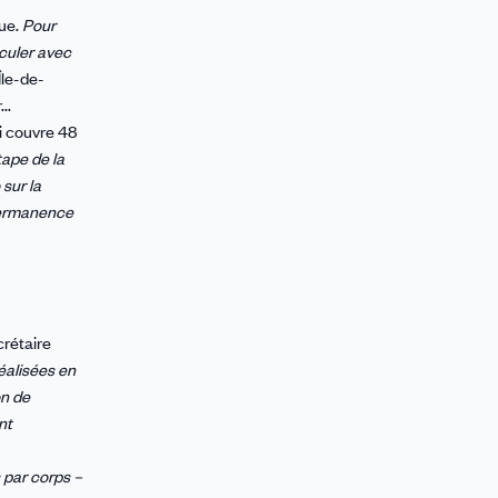
que.
Pour
iculer avec
Île-de-
..
i couvre 48
tape de la
 sur la
 permanence
crétaire
éalisées en
on de
nt
s par corps –