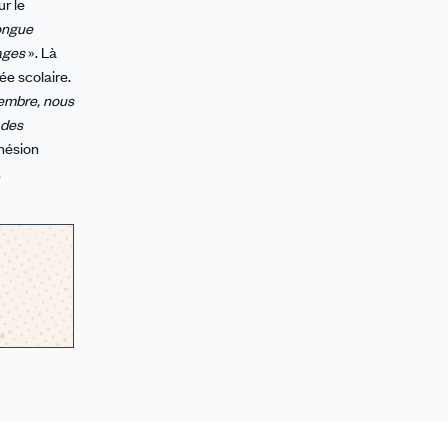
r le
longue
tages
». Là
ée scolaire.
embre, nous
 des
hésion
.