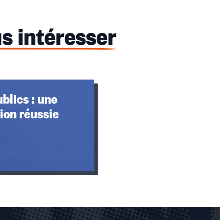
s intéresser
blics : une
ion réussie