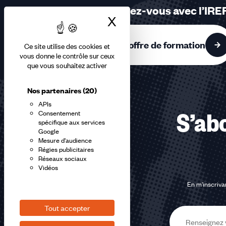
sur
Formez-vous avec l’IRE
3
X
Masquer le bandea
accessibles
L'offre de formation
Ce site utilise des cookies et
vous donne le contrôle sur ceux
que vous souhaitez activer
Nos partenaires
(20)
APIs
Consentement
S’abo
spécifique aux services
Google
Mesure d'audience
Régies publicitaires
Réseaux sociaux
Vidéos
En m'inscrivan
Tout accepter