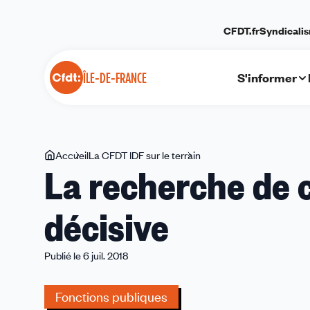
Panneau de gestion des cookies
CFDT.fr
Syndicali
S'informer
ÎLE-DE-FRANCE
Vous
Accueil
La CFDT IDF sur le terrain
La
La recherche de 
êtes
recherche
ici
de
décisive
candidats
:
une
Publié le 6 juil. 2018
étape
décisive
Fonctions publiques