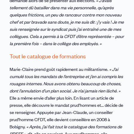
demande alors de se présenter aux élections.
« J’avais
tellement dû batailler dans ma vie personnelle, qu’après
quelques frictions, un peu de rancœur contre mon nouveau
chef et par bravade sans doute, je me suis dit : j’y vais ! Je me
suis renseignée sur le syndicat puis j’ai entraîné une de mes
collègues. Cela a permis à la CFDT d’être représentée – pour
la première fois – dans le collège des employés. »
Tout le catalogue de formations
Marie-Claire prend goût rapidement au militantisme.
« J’ai
cumulé tous les mandats de l’entreprise et j’en ai compris les
rouages internes. Nous avons obtenu beaucoup de choses,
dont l’annulation d’un plan social. Je n’ai jamais rien lâché. »
Elle a même envie d’aller plus loin. En lisant un article de
presse, elle découvre le mandat prud’hommes et... décide de
se renseigner. Appuyée par Jean-Claude, un conseiller
prud’homme CFDT, elle devient conseillère en 2008 à
Bobigny.
« Après, j’ai fait tout le catalogue des formations de
l’IREFE »,
dit-elle en souriant. Aux prud’hommes, elle