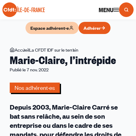
Panneau de gestion des cookies
MENU
ÎLE-DE-FRANCE
Espace adhérent·e
Adhérer
Vous
Accueil
La CFDT IDF sur le terrain
Marie-
Marie-Claire, l’intrépide
êtes
Claire,
ici
l’intrépide
Publié le 7 nov. 2022
Nos adhérent·es
Depuis 2003, Marie-Claire Carré se
bat sans relâche, au sein de son
entreprise ou dans le cadre de ses
mandats, pour défendre les droits de