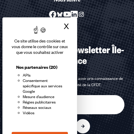
X
Masquer le bandea
Ce site utilise des cookies et
S’abonner à la Newsletter Île-
vous donne le contrôle sur ceux
que vous souhaitez activer
de-France
Nos partenaires
(20)
APIs
En m'inscrivant à la newsletter, j'affirme avoir pris connaissance de
Consentement
la
politique de confidentialité de la CFDT
.
spécifique aux services
Google
Mesure d'audience
E-
Régies publicitaires
mail
Réseaux sociaux
Vidéos
S'inscrire