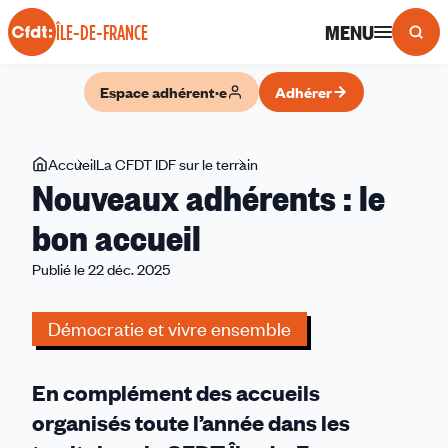
Panneau de gestion des cookies
MENU
ÎLE-DE-FRANCE
Espace adhérent·e
Adhérer
Vous
Accueil
La CFDT IDF sur le terrain
Nouveaux
Nouveaux adhérents : le
êtes
adhérents
ici
:
bon accueil
le
Publié le 22 déc. 2025
bon
accueil
Démocratie et vivre ensemble
En complément des accueils
organisés toute l’année dans les