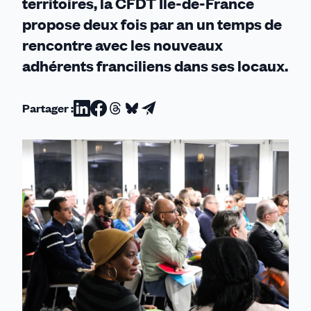
territoires, la CFDT Île-de-France
propose deux fois par an un temps de
rencontre avec les nouveaux
adhérents franciliens dans ses locaux.
Partager :
Partager
Partager
Partager
Partager
Partager
sur
sur
sur
sur
par
Linkedin
Facebook
Threads
Bluesky
email