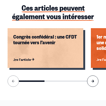
Ces articles peuvent
également vous intéresser
Congrès confédéral : une CFDT
1er 
tournée vers l’avenir
une 
soli
Lire l'article
Lire l'
Élément
1
sur