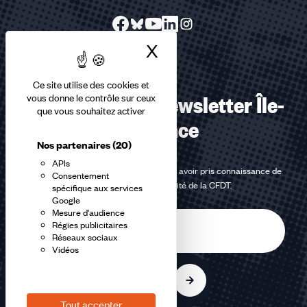
X
Masquer le bandea
Ce site utilise des cookies et
S’abonner à la Newsletter Île-
vous donne le contrôle sur ceux
que vous souhaitez activer
de-France
Nos partenaires
(20)
APIs
En m'inscrivant à la newsletter, j'affirme avoir pris connaissance de
Consentement
la
politique de confidentialité de la CFDT
.
spécifique aux services
Google
Mesure d'audience
E-
Régies publicitaires
mail
Réseaux sociaux
Vidéos
S'inscrire
Tout accepter