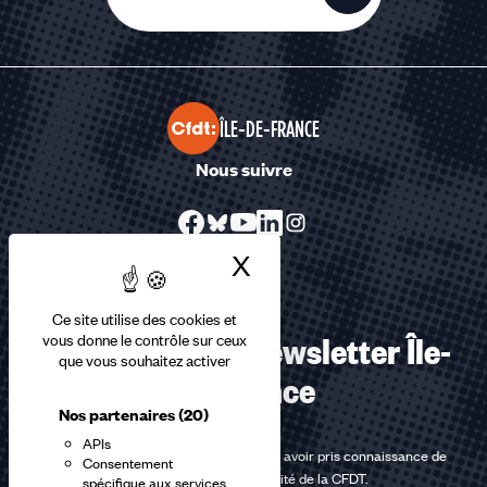
ÎLE-DE-FRANCE
Nous suivre
X
Masquer le bandea
Ce site utilise des cookies et
S’abonner à la Newsletter Île-
vous donne le contrôle sur ceux
que vous souhaitez activer
de-France
Nos partenaires
(20)
APIs
En m'inscrivant à la newsletter, j'affirme avoir pris connaissance de
Consentement
la
politique de confidentialité de la CFDT
.
spécifique aux services