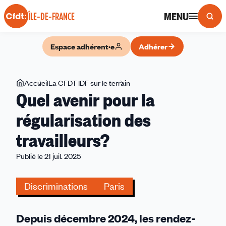
Panneau de gestion des cookies
MENU
ÎLE-DE-FRANCE
Espace adhérent·e
Adhérer
Vous
Accueil
La CFDT IDF sur le terrain
Quel
Quel avenir pour la
êtes
avenir
ici
pour
régularisation des
la
travailleurs?
régularisation
des
Publié le 21 juil. 2025
travailleurs?
Discriminations
Paris
Depuis décembre 2024, les rendez-