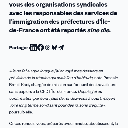
vous des organisations syndicales
avec les responsables des services de
l’immigration des préfectures d’Île-
de-France ont été reportés
sine die
.
Partager :
Partager
Partager
Partager
Partager
Partager
sur
sur
sur
sur
par
Linkedin
Facebook
Threads
Bluesky
email
«Je ne l’ai su que lorsque j’ai envoyé mes dossiers en
prévision de la réunion qui avait lieu d’habitude,
note Pascale
Breuil-Kaci, chargée de mission sur l’accueil des travailleurs
sans papiers à la CFDT Île-de-France.
Depuis, j’ai eu
confirmation par écrit : plus de rendez-vous à court, moyen
voire long terme soi-disant pour des raisons d’équité»,
poursuit-elle.
Or ces rendez-vous, préparés avec minutie, aboutissaient, la