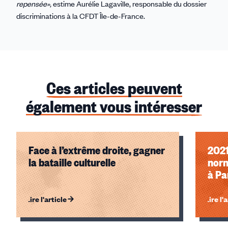
repensée»,
estime Aurélie Lagaville, responsable du dossier
discriminations à la CFDT Île-de-France.
Ces articles peuvent
également vous intéresser
Face à l’extrême droite, gagner
2021
la bataille culturelle
norm
à Pa
Lire l'article
Lire l'