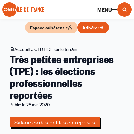
Panneau de gestion des cookies
MENU
ÎLE-DE-FRANCE
Espace adhérent·e
Adhérer
Vous
Accueil
La CFDT IDF sur le terrain
Très
Très petites entreprises
êtes
petites
ici
entreprises
(TPE) : les élections
(TPE)
professionnelles
:
les
reportées
élections
professionnelles
Publié le 28 avr. 2020
reportées
Salarié·es des petites entreprises