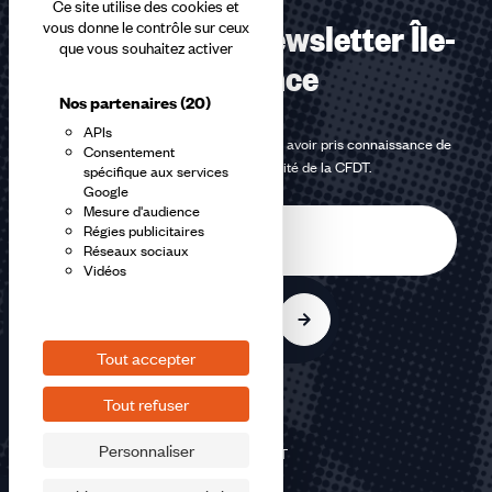
Ce site utilise des cookies et
S’abonner à la Newsletter Île-
vous donne le contrôle sur ceux
que vous souhaitez activer
de-France
Nos partenaires
(20)
APIs
En m'inscrivant à la newsletter, j'affirme avoir pris connaissance de
Consentement
la
politique de confidentialité de la CFDT
.
spécifique aux services
Google
Mesure d'audience
E-
Régies publicitaires
mail
Réseaux sociaux
Vidéos
S'inscrire
Tout accepter
Tout refuser
Personnaliser
©2026 CFDT
Plan du site