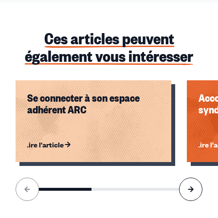
Ces articles peuvent
également vous intéresser
Se connecter à son espace
Acco
adhérent ARC
synd
Lire l'article
Lire l'
Élément