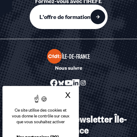
Formez-vous avec l’IREFE
L'offre de formation
ÎLE-DE-FRANCE
Nous suivre
X
Masquer le bandea
Ce site utilise des cookies et
S’abonner à la Newsletter Île-
vous donne le contrôle sur ceux
que vous souhaitez activer
de-France
Nos partenaires
(20)