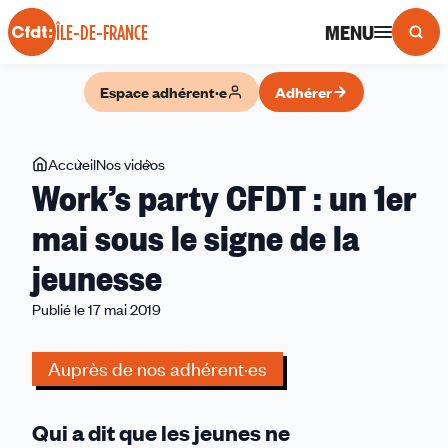
Panneau de gestion des cookies
MENU
ÎLE-DE-FRANCE
Espace adhérent·e
Adhérer
Vous
Accueil
Nos vidéos
Work’s
Work’s party CFDT : un 1er
êtes
party
ici
CFDT
mai sous le signe de la
:
jeunesse
un
1er
Publié le 17 mai 2019
mai
sous
Auprès de nos adhérent·es
le
signe
de
Qui a dit que les jeunes ne
la