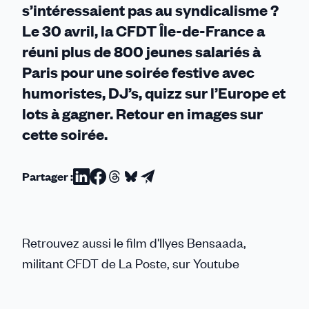
s’intéressaient pas au syndicalisme ?
jeunesse
Le 30 avril, la CFDT Île-de-France a
réuni plus de 800 jeunes salariés à
Paris pour une soirée festive avec
humoristes, DJ’s, quizz sur l’Europe et
lots à gagner. Retour en images sur
cette soirée.
Partager :
Partager
Partager
Partager
Partager
Partager
sur
sur
sur
sur
par
Linkedin
Facebook
Threads
Bluesky
email
Retrouvez aussi le film d'Ilyes Bensaada,
militant CFDT de La Poste, sur Youtube