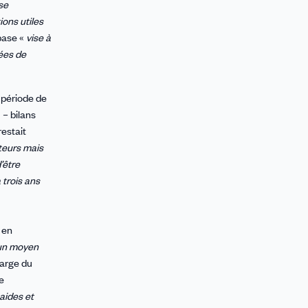
se
ions utiles
base «
vise à
nées de
 période de
 – bilans
restait
rteurs mais
’être
 trois ans
 en
’un moyen
harge du
e
aides et