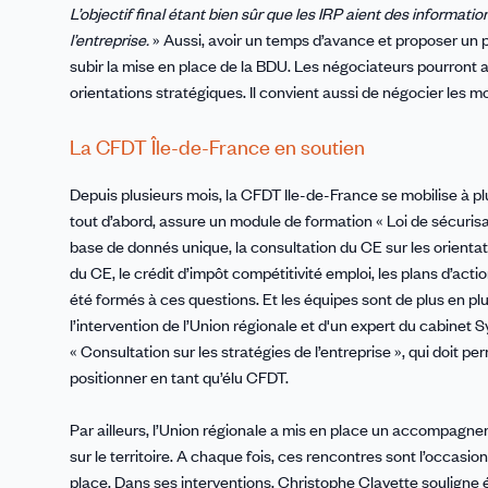
L’objectif final étant bien sûr que les IRP aient des informatio
l’entreprise.
» Aussi, avoir un temps d’avance et proposer un p
subir la mise en place de la BDU. Les négociateurs pourront ain
orientations stratégiques. Il convient aussi de négocier les m
La CFDT Île-de-France en soutien
Depuis plusieurs mois, la CFDT Ile-de-France se mobilise à pl
tout d’abord, assure un module de formation « Loi de sécurisa
base de donnés unique, la consultation du CE sur les orientat
du CE, le crédit d’impôt compétitivité emploi, les plans d’acti
été formés à ces questions. Et les équipes sont de plus en p
l’intervention de l’Union régionale et d'un expert du cabine
« Consultation sur les stratégies de l’entreprise », qui doit p
positionner en tant qu’élu CFDT.
Par ailleurs, l’Union régionale a mis en place un accompagne
sur le territoire. A chaque fois, ces rencontres sont l’occasi
place. Dans ses interventions, Christophe Clayette souligne 