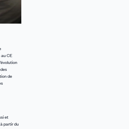
e
us au CE
’évolution
 des
tion de
es
si et
à partir du