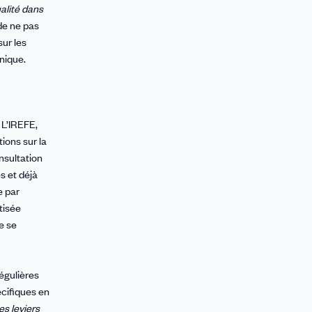
ualité dans
de ne pas
sur les
unique.
 L’IREFE,
ions sur la
nsultation
s et déjà
e par
tisée
e se
égulières
écifiques en
es leviers