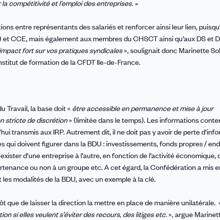
r la compétitivité et l’emploi des entreprises. »
ons entre représentants des salariés et renforcer ainsi leur lien, puisqu’
el) et CCE, mais également aux membres du CHSCT ainsi qu’aux DS et 
impact fort sur vos pratiques syndicales
», soulignait donc Marinette Sol
institut de formation de la CFDT Ile-de-France.
u Travail, la base doit «
être accessible en permanence et mise à jour
 stricte de discrétion
» (limitée dans le temps). Les informations cont
i transmis aux IRP. Autrement dit, il ne doit pas y avoir de perte d'inf
mes qui doivent figurer dans la BDU : investissements, fonds propres / en
ter d’une entreprise à l’autre, en fonction de l’activité économique, de 
partenance ou non à un groupe etc. A cet égard, la Confédération a mis e
 les modalités de la BDU, avec un exemple à la clé.
t que de laisser la direction la mettre en place de manière unilatérale.
on si elles veulent s’éviter des recours, des litiges etc.
», argue Marinett