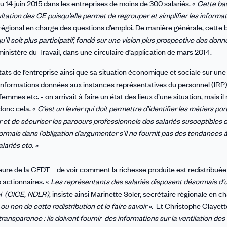
du 14 juin 2015 dans les entreprises de moins de 300 salariés. «
Cette ba
ltation des CE puisqu’elle permet de regrouper et simplifier les informat
 régional en charge des questions d’emploi. De manière générale, cette 
il soit plus participatif, fondé sur une vision plus prospective des don
ministère du Travail, dans une circulaire d’application de mars 2014.
tats de l’entreprise ainsi que sa situation économique et sociale sur une
s informations données aux instances représentatives du personnel (IRP)
es etc. - on arrivait à faire un état des lieux d’une situation, mais il 
 donc cela. «
C’est un levier qui doit permettre d’identifier les métiers po
r et de sécuriser les parcours professionnels des salariés susceptibles d
rmais dans l’obligation d’argumenter s’il ne fournit pas des tendances à
ariés etc. »
ure de la CFDT – de voir comment la richesse produite est redistribuée
 actionnaires. «
Les représentants des salariés disposent désormais d
i
(CICE, NDLR)
, insiste ainsi Marinette Soler, secrétaire régionale en c
ou non de cette redistribution et le faire savoir ».
Et Christophe Clayett
ansparence : ils doivent fournir des informations sur la ventilation des 