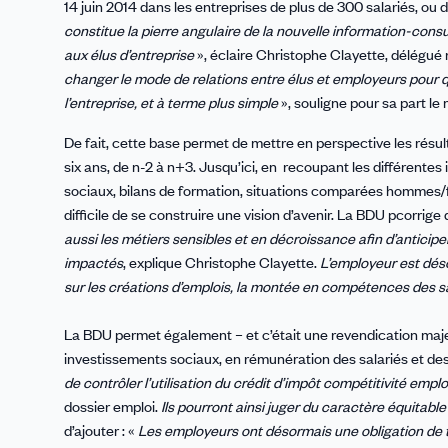
14 juin 2014 dans les entreprises de plus de 300 salariés, ou 
constitue la pierre angulaire de la nouvelle information-consu
aux élus d’entreprise
», éclaire Christophe Clayette, délégué
changer le mode de relations entre élus et employeurs pour qu’
l’entreprise, et à terme plus simple
», souligne pour sa part le 
De fait, cette base permet de mettre en perspective les résul
six ans, de n-2 à n+3. Jusqu’ici, en recoupant les différente
sociaux, bilans de formation, situations comparées hommes/femm
difficile de se construire une vision d’avenir. La BDU pcorrige
aussi les métiers sensibles et en décroissance afin d’anticipe
impactés
, explique Christophe Clayette.
L’employeur est déso
sur les créations d’emplois, la montée en compétences des sal
La BDU permet également – et c’était une revendication maje
investissements sociaux, en rémunération des salariés et des
de contrôler l’utilisation du crédit d’impôt compétitivité emplo
dossier emploi.
Ils pourront
ainsi juger du caractère équitable 
d’ajouter : «
Les employeurs ont désormais une obligation de tr