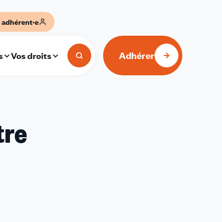
 adhérent·e
Adhérer
s
Vos droits
tre