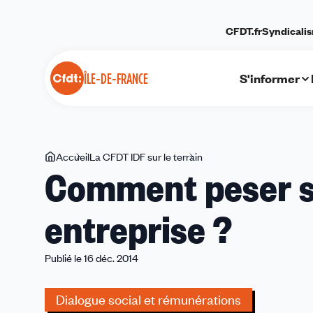
Panneau de gestion des cookies
CFDT.fr
Syndicali
S'informer
ÎLE-DE-FRANCE
Vous
Accueil
La CFDT IDF sur le terrain
Comment
Comment peser su
êtes
peser
ici
sur
entreprise ?
la
stratégie
de
Publié le 16 déc. 2014
votre
entreprise
Dialogue social et rémunérations
?