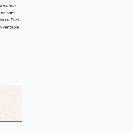
formation
s ne sont
ase. D’ici
n véritable