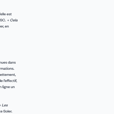
elle est
DSC. «
Cela
er, en
enues dans
ormations.
dettement,
l’effectif,
n ligne un
 «
Les
e Soler.