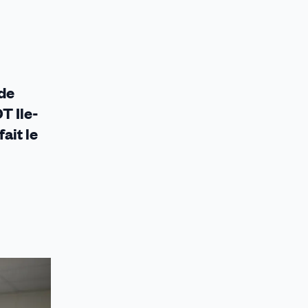
 de
T Ile-
ait le