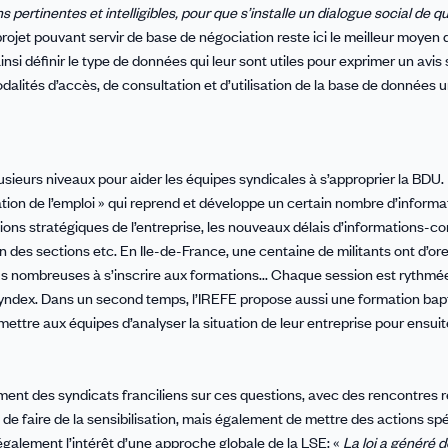
ns pertinentes et intelligibles, pour que s’installe un dialogue social de q
rojet pouvant servir de base de négociation reste ici le meilleur moyen 
si définir le type de données qui leur sont utiles pour exprimer un avis 
odalités d’accès, de consultation et d’utilisation de la base de données 
usieurs niveaux pour aider les équipes syndicales à s’approprier la BDU.
tion de l’emploi » qui reprend et développe un certain nombre d’informat
ions stratégiques de l’entreprise, les nouveaux délais d’informations-co
on des sections etc. En Ile-de-France, une centaine de militants ont d’ore
lus nombreuses à s’inscrire aux formations... Chaque session est rythmé
t Syndex. Dans un second temps, l’IREFE propose aussi une formation bap
ermettre aux équipes d’analyser la situation de leur entreprise pour ensuit
ment des syndicats franciliens sur ces questions, avec des rencontres r
on de faire de la sensibilisation, mais également de mettre des actions sp
également l’intérêt d’une approche globale de la LSE: «
La loi a généré d