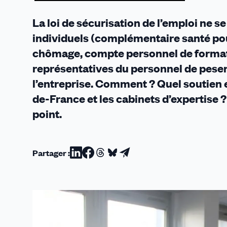
La loi de sécurisation de l’emploi ne 
individuels (complémentaire santé pou
chômage, compte personnel de formatio
représentatives du personnel de peser
l’entreprise. Comment ? Quel soutien
de-France et les cabinets d’expertise ? 
point.
Partager :
Partager
Partager
Partager
Partager
Partager
sur
sur
sur
sur
par
Linkedin
Facebook
Threads
Bluesky
email