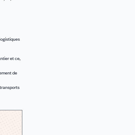
logistiques
ntier et ce,
ppement de
transports