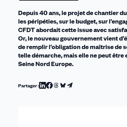
!
Depuis 40 ans, le projet de chantier 
les péripéties, sur le budget, sur l’en
CFDT abordait cette issue avec satisfa
Or, le nouveau gouvernement vient d’
de remplir l’obligation de maîtrise de
telle démarche, mais elle ne peut êtr
Seine Nord Europe.
Partager :
Partager
Partager
Partager
Partager
Partager
sur
sur
sur
sur
par
Linkedin
Facebook
Threads
Bluesky
email