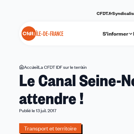
Panneau de gestion des cookies
CFDT.fr
Syndicali
S'informer
ÎLE-DE-FRANCE
Vous
Accueil
La CFDT IDF sur le terrain
Le
Le Canal Seine-N
êtes
Canal
ici
Seine-
attendre !
Nord
Europe
ne
Publié le 13 juil. 2017
peut
plus
Transport et territoire
attendre