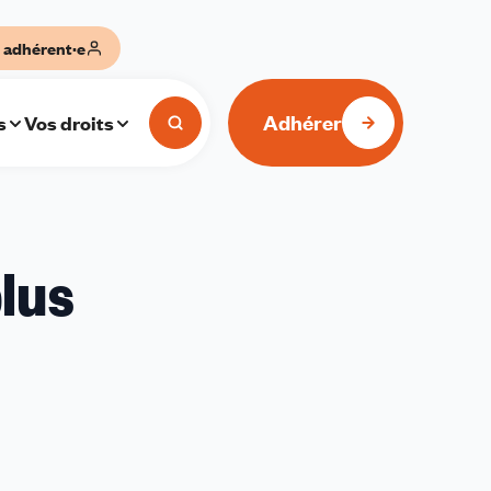
 adhérent·e
Adhérer
s
Vos droits
lus