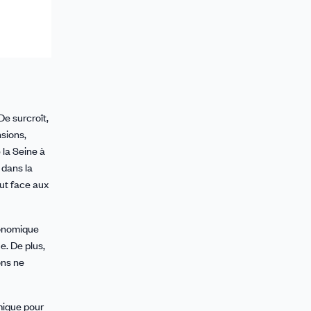
e surcroît,
sions,
 la Seine à
 dans la
out face aux
conomique
e. De plus,
ons ne
omique pour