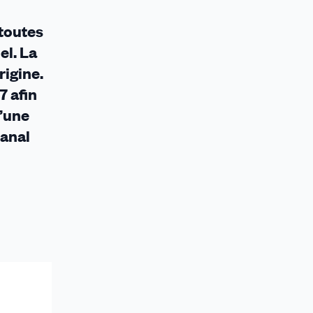
 toutes
el. La
rigine.
7 afin
d’une
Canal