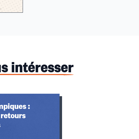
s intéresser
mpiques :
 retours
s