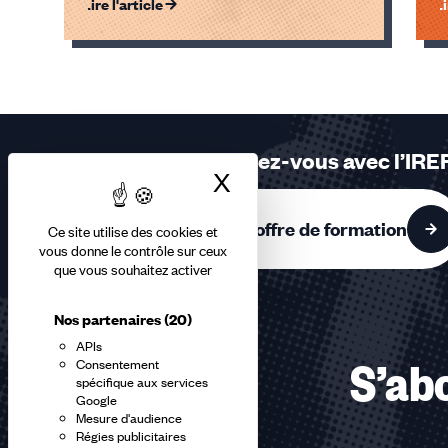
Lire l'article
Li
Éléments
1,
2,
3
sur
Formez-vous avec l’IRE
3
X
Masquer le bandea
accessibles
L'offre de formation
Ce site utilise des cookies et
vous donne le contrôle sur ceux
que vous souhaitez activer
Nos partenaires
(20)
APIs
Consentement
S’abo
spécifique aux services
Google
Mesure d'audience
Régies publicitaires